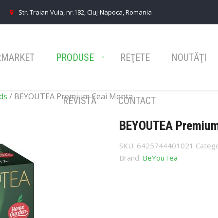
Str. Traian Vuia, nr.182, Cluj-Napoca, Romania
RMARKET
PRODUSE
REŢETE
NOUTĂŢI
ds
/ BEYOUTEA Premium Ceai Menta
REVISTĂ
CONTACT
BEYOUTEA Premium
SKU:
6425744401021
Catego
Brand:
BeYouTea