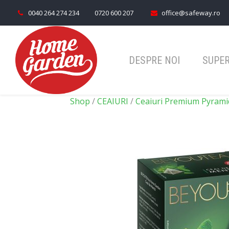
0040 264 274 234
0720 600 207
office@safeway.ro
DESPRE NOI
SUPE
Shop
/
CEAIURI
/
Ceaiuri Premium Pyrami