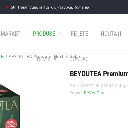
Str. Traian Vuia, nr.182, Cluj-Napoca, Romania
RMARKET
PRODUSE
REŢETE
NOUTĂŢI
ds
/ BEYOUTEA Premium Herbal Relax
REVISTĂ
CONTACT
BEYOUTEA Premium 
SKU:
6425744401045
Catego
Brand:
BeYouTea