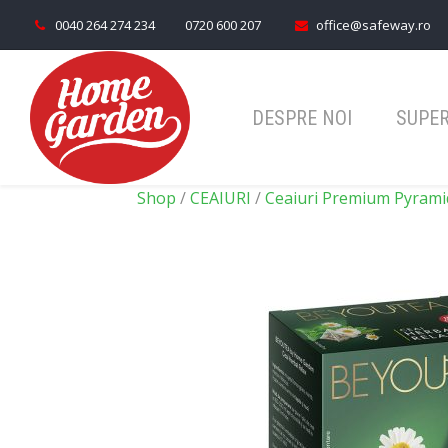
0040 264 274 234
0720 600 207
office@safeway.ro
DESPRE NOI
SUPE
Shop
/
CEAIURI
/
Ceaiuri Premium Pyrami