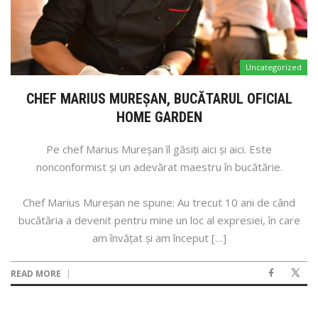
Uncategorized
CHEF MARIUS MUREȘAN, BUCĂTARUL OFICIAL
HOME GARDEN
Pe chef Marius Mureșan îl găsiți aici și aici. Este
nonconformist și un adevărat maestru în bucătărie.
Chef Marius Mureșan ne spune: Au trecut 10 ani de când
bucătăria a devenit pentru mine un loc al expresiei, în care
am învățat și am început […]
READ MORE