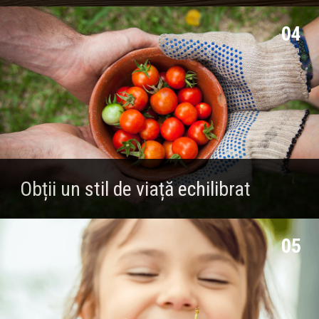
04
Obții un stil de viață echilibrat
05