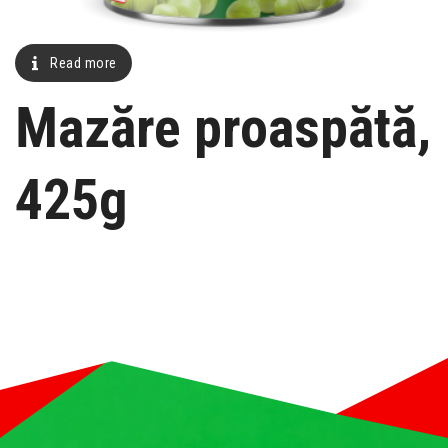
Read more
Mazăre proaspătă,
425g