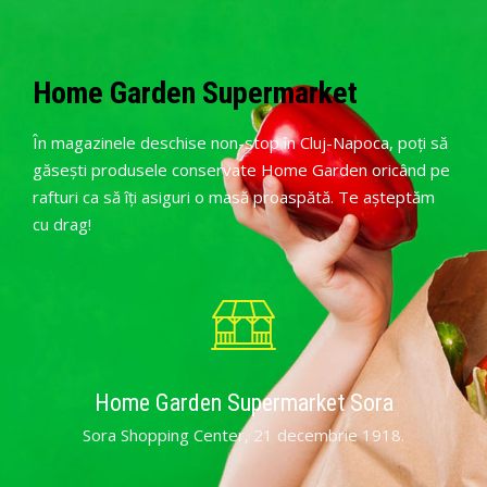
Home Garden Supermarket
În magazinele deschise non-stop în Cluj-Napoca, poți să
găsești produsele conservate Home Garden oricând pe
rafturi ca să îți asiguri o masă proaspătă.
Te așteptăm
cu drag!
Home Garden Supermarket Sora
Sora Shopping Center, 21 decembrie 1918.