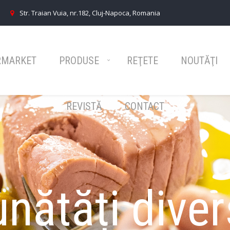
Str. Traian Vuia, nr.182, Cluj-Napoca, Romania
RMARKET
PRODUSE
REŢETE
NOUTĂŢI
REVISTĂ
CONTACT
nătăți dive