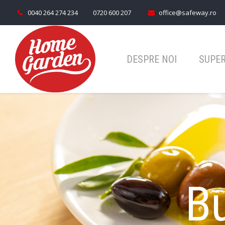
0040 264 274 234
0720 600 207
office@safeway.ro
DESPRE NOI
SUPE
Bu