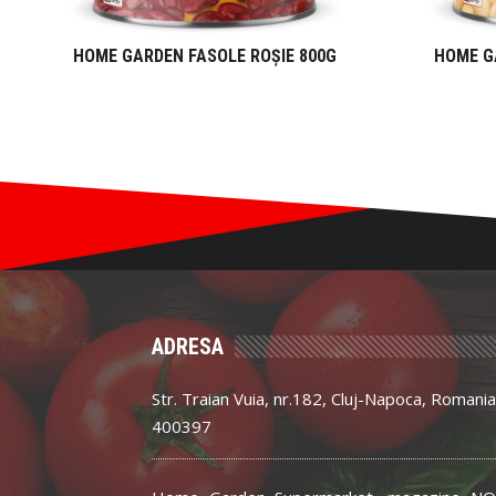
HOME GARDEN FASOLE ROȘIE 800G
HOME G
ADRESA
Str. Traian Vuia, nr.182, Cluj-Napoca, Romania
400397