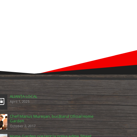
ALIANȚA LOCAL
April 1, 2025
Chef Marius Mureșan, bucătarul Oficial Home
Garden
October 2, 2017
Home Garden prezent la prima ediție Street