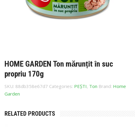
HOME GARDEN Ton mărunțit în suc
propriu 170g
SKU:
88db358e67d7
Categories:
PEȘTI
,
Ton
Brand:
Home
Garden
RELATED PRODUCTS