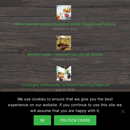
Home Garden prezent la prima ediție Street Food Festival
October 2, 2017
Electric Castle – muzica înăbușită de arome
October 2, 2017
Cu burgeri și limonada, la Street Food Cluj-Napoca!
July 24, 2018
We use cookies to ensure that we give you the best
experience on our website. If you continue to use this site we
will assume that you are happy with it.
OK
POLITICA COOKIE