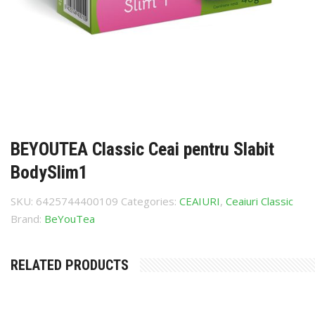
BEYOUTEA Classic Ceai pentru Slabit
BodySlim1
SKU:
6425744400109
Categories:
CEAIURI
,
Ceaiuri Classic
Brand:
BeYouTea
RELATED PRODUCTS